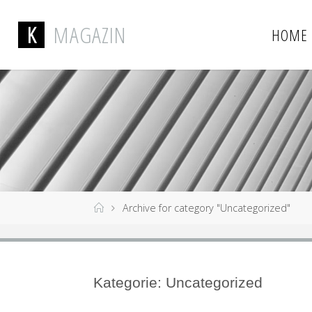
K
M
A
G
A
Z
I
N
HOME
Archive for category "Uncategorized"
Kategorie: Uncategorized