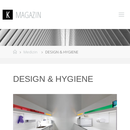
K
M
A
G
A
Z
I
N
Medizin
DESIGN & HYGIENE
DESIGN & HYGIENE